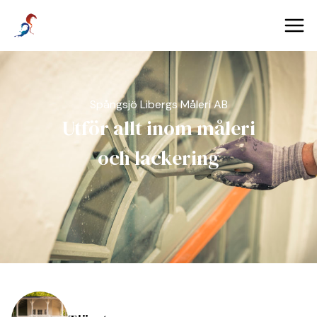
spangsjo
Spångsjö Libergs Måleri AB
Utför allt inom måleri
och lackering