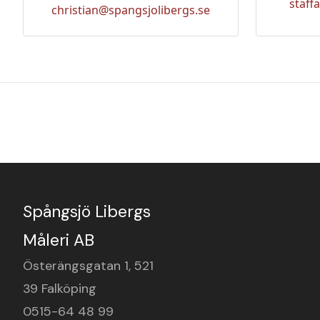
staff
christian@spangsjolibergs.se
Spångsjö Libergs
Måleri AB
Österängsgatan 1, 521
39 Falköping
0515-64 48 99